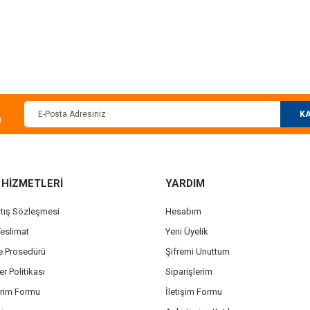
 konularda yetersiz gördüğünüz noktaları öneri formunu kullanarak tarafımıza ilet
Bu ürüne ilk yorumu siz yapın!
Yorum Yaz
KA
!
 HİZMETLERİ
YARDIM
atış Sözleşmesi
Hesabım
eslimat
Yeni Üyelik
Gönder
de Prosedürü
Şifremi Unuttum
er Politikası
Siparişlerim
irim Formu
İletişim Formu