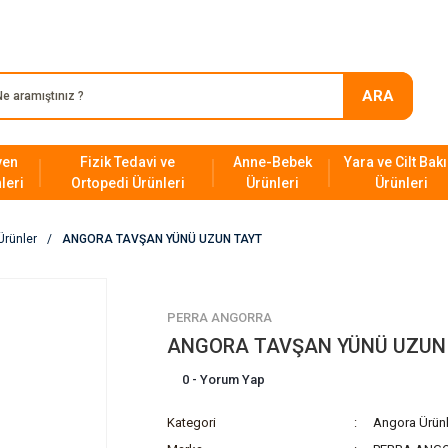
SAĞLIK SEKTÖRÜNDEKİ 23. YILIMIZ!
ARA
yen
Fizik Tedavi ve
Anne-Bebek
Yara ve Cilt Bak
leri
Ortopedi Ürünleri
Ürünleri
Ürünleri
Ürünler
ANGORA TAVŞAN YÜNÜ UZUN TAYT
PERRA ANGORRA
ANGORA TAVŞAN YÜNÜ UZUN
0 - Yorum Yap
Kategori
Angora Ürünl