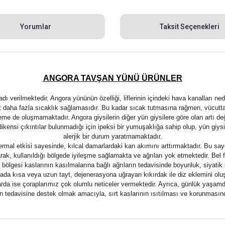
Yorumlar
Taksit Seçenekleri
ANGORA TAVŞAN YÜNÜ ÜRÜNLER
rilmektedir. Angora yününün özelliği, liflerinin içindeki hava kanalları ned
at daha fazla sıcaklık sağlamasıdır. Bu kadar sıcak tutmasına rağmen, vücutt
erleme de oluşmamaktadır. Angora giysilerin diğer yün giysilere göre olan artı de
dikensi çıkıntılar bulunmadığı için ipeksi bir yumuşaklığa sahip olup, yün giy
alerjik bir durum yaratmamaktadır.
termal etkisi sayesinde, kılcal damarlardaki kan akımını arttırmaktadır. Bu s
k, kullanıldığı bölgede iyileşme sağlamakta ve ağrıları yok etmektedir. Bel fıt
 bölgesi kaslarının kasılmalarına bağlı ağrıların tedavisinde boyunluk, siyatik 
ada kısa veya uzun tayt, dejenerasyona uğrayan kıkırdak ile diz eklemini ol
klarda ise çoraplarımız çok olumlu neticeler vermektedir. Ayrıca, günlük yaşamd
in tedavisine destek olmak amacıyla, sırt kaslarının ısıtılması ve korunmasında