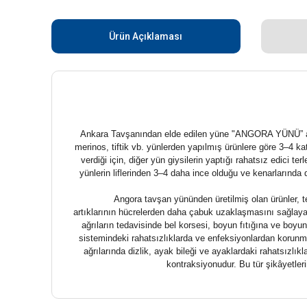
Ürün Açıklaması
Ankara Tavşanından elde edilen yüne "ANGORA YÜNÜ” adı ve
merinos, tiftik vb. yünlerden yapılmış ürünlere göre 3–4 k
verdiği için, diğer yün giysilerin yaptığı rahatsız edici t
yünlerin liflerinden 3–4 daha ince olduğu ve kenarlarında 
Angora tavşan yününden üretilmiş olan ürünler, 
artıklarının hücrelerden daha çabuk uzaklaşmasını sağlayara
ağrıların tedavisinde bel korsesi, boyun fıtığına ve boyun
sistemindeki rahatsızlıklarda ve enfeksiyonlardan korunm
ağrılarında dizlik, ayak bileği ve ayaklardaki rahatsızlı
kontraksiyonudur. Bu tür şikâyetler