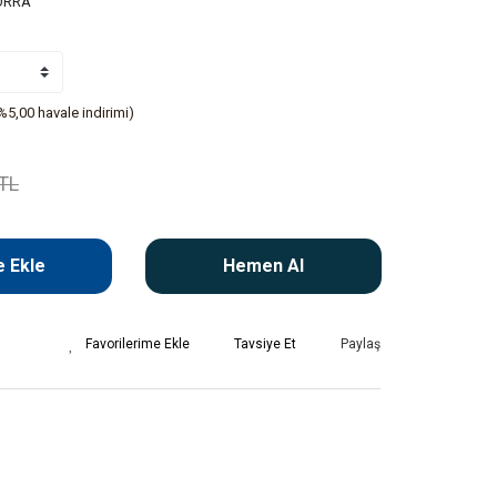
ORRA
%5,00 havale indirimi)
 TL
 Ekle
Hemen Al
Tavsiye Et
Paylaş