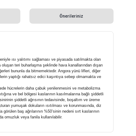
Önerileriniz
eniyle ısı yalıtımı sağlaması ve piyasada satılmakta olan
a oluşan teri buharlaşma şeklinde hava kanallarından dışarı
ğerleri bununla da bitmemektedir. Angora yünü lifleri, diğer
silerin yaptığı rahatsız edici kaşıntıya sebep olmamakta ve
ayede hücrelerin daha çabuk yenilenmesini ve metabolizma
ığına ve bel bölgesi kaslarının kasılmalarına bağlı şiddetli
sinirinin şiddetli ağrısının tedavisinde, boşaltım ve üreme
uşturan yumuşak dokuların ısıtılması ve korunmasında, diz
a görülen baş ağrılarının %50’sinin nedeni sırt kaslarının
 omuzluk veya fanila kullanılabilir.