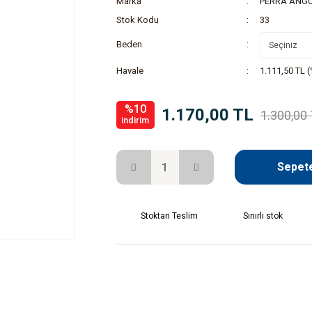
Marka
PERRA ANG
Stok Kodu
33
Beden
Havale
1.111,50 TL (
%10
1.170,00 TL
1.300,00
indirim
Sepete
Stoktan Teslim
Sınırlı stok