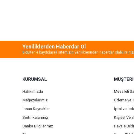
Bu ürünün fiyat bilgisi, resim, ürün açıklamalarında ve diğer
Görüş ve önerileriniz için teşekkür ederiz.
Ürün resmi kalitesiz, bozuk veya görüntülenemiyor.
Ürün açıklamasında eksik bilgiler bulunuyor.
Yeniliklerden Haberdar Ol
Ürün bilgilerinde hatalar bulunuyor.
E-bülten'e kaydolarak sitemizin yeniliklerinden haberdar olabilirsiniz
Ürün fiyatı diğer sitelerden daha pahalı.
Bu ürüne benzer farklı alternatifler olmalı.
KURUMSAL
MÜŞTERİ
Hakkımızda
Mesafeli S
Mağazalarımız
Ödeme ve T
İnsan Kaynakları
İptal ve İa
Sertifikalarımız
Kişisel Veril
Banka Bilgilerimiz
Havale Bild