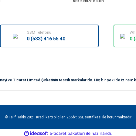
i
Anketimize Katılın
GSM Telefonu
Wha
0 (533) 416 55 40
0 
yi ve Ticaret Limited Şirketinin tescili markalarıdır. Hiç bir şekilde izinsi
© Telif Hakkı 2021 Kredi kartı bilgileri 256bit SSL sertifikası ile korunmaktadır
ile
ideasoft
e-