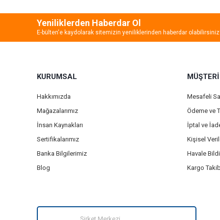
Yeniliklerden Haberdar Ol
E-bülten'e kaydolarak sitemizin yeniliklerinden haberdar olabilirsiniz
KURUMSAL
MÜŞTERİ
Hakkımızda
Mesafeli S
Mağazalarımız
Ödeme ve T
İnsan Kaynakları
İptal ve İa
Sertifikalarımız
Kişisel Veril
Banka Bilgilerimiz
Havale Bild
Blog
Kargo Takib
Şirket Merkezi