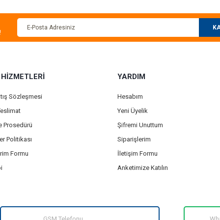
KA
!
 HİZMETLERİ
YARDIM
atış Sözleşmesi
Hesabım
eslimat
Yeni Üyelik
de Prosedürü
Şifremi Unuttum
er Politikası
Siparişlerim
irim Formu
İletişim Formu
i
Anketimize Katılın
GSM Telefonu
Wha