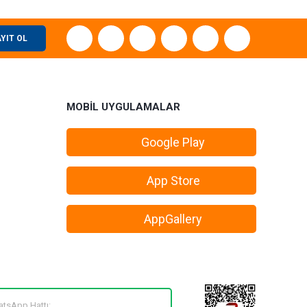
YIT OL
MOBİL UYGULAMALAR
Google Play
App Store
AppGallery
tsApp Hattı: