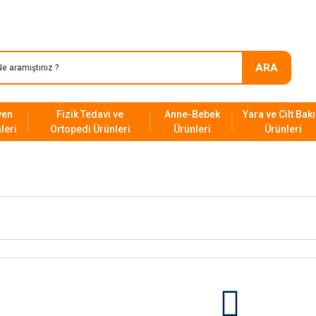
SAĞLIK SEKTÖRÜNDEKİ 23. YILIMIZ!
ARA
yen
Fizik Tedavi ve
Anne-Bebek
Yara ve Cilt Bak
leri
Ortopedi Ürünleri
Ürünleri
Ürünleri