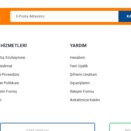
KA
!
 HİZMETLERİ
YARDIM
atış Sözleşmesi
Hesabım
eslimat
Yeni Üyelik
de Prosedürü
Şifremi Unuttum
er Politikası
Siparişlerim
irim Formu
İletişim Formu
i
Anketimize Katılın
GSM Telefonu
Wha