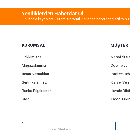
Yeniliklerden Haberdar Ol
E-bülten'e kaydolarak sitemizin yeniliklerinden haberdar olabilirsiniz
KURUMSAL
MÜŞTERİ
Hakkımızda
Mesafeli S
Mağazalarımız
Ödeme ve T
İnsan Kaynakları
İptal ve İa
Sertifikalarımız
Kişisel Veril
Banka Bilgilerimiz
Havale Bild
Blog
Kargo Takib
Şirket Merkezi