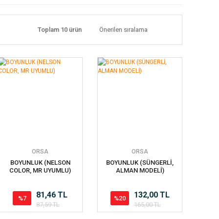
Toplam 10 ürün
ORSA
ORSA
BOYUNLUK (NELSON
BOYUNLUK (SÜNGERLİ,
COLOR, MR UYUMLU)
ALMAN MODELİ)
81,46 TL
132,00 TL
%7
%20
87,59 TL
165,00 TL