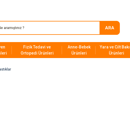
SAĞLIK SEKTÖRÜNDEKİ 23. YILIMIZ!
ARA
yen
Fizik Tedavi ve
Anne-Bebek
Yara ve Cilt Bak
leri
Ortopedi Ürünleri
Ürünleri
Ürünleri
stıklar