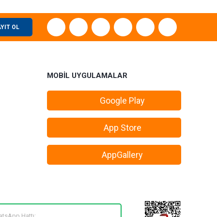
YIT OL
MOBİL UYGULAMALAR
Google Play
App Store
AppGallery
tsApp Hattı: