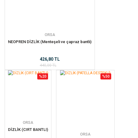
ORSA
NEOPREN DİZLİK (Menteşeli ve çapraz bantlı)
426,80 TL
440,00 TL
%20
%50
ORSA
DİZLİK (CIRT BANTLI)
ORSA