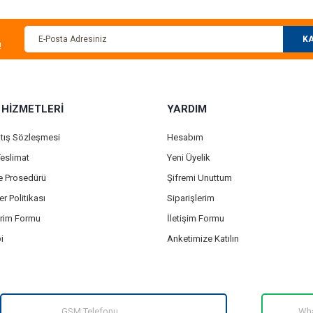
KA
!
 HİZMETLERİ
YARDIM
atış Sözleşmesi
Hesabım
eslimat
Yeni Üyelik
de Prosedürü
Şifremi Unuttum
er Politikası
Siparişlerim
irim Formu
İletişim Formu
i
Anketimize Katılın
GSM Telefonu
Wha