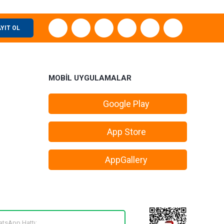
YIT OL
MOBİL UYGULAMALAR
Google Play
App Store
AppGallery
tsApp Hattı: