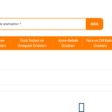
SAĞLIK SEKTÖRÜNDEKİ 23. YILIMIZ!
ARA
yen
Fizik Tedavi ve
Anne-Bebek
Yara ve Cilt Bak
leri
Ortopedi Ürünleri
Ürünleri
Ürünleri