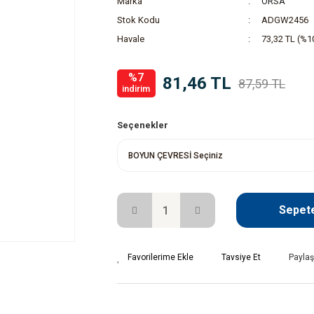
Marka
ORSA
Stok Kodu
ADGW2456
Havale
73,32 TL (%10
%7
81,46 TL
87,59 TL
indirim
Seçenekler
Sepete
Tavsiye Et
Paylaş