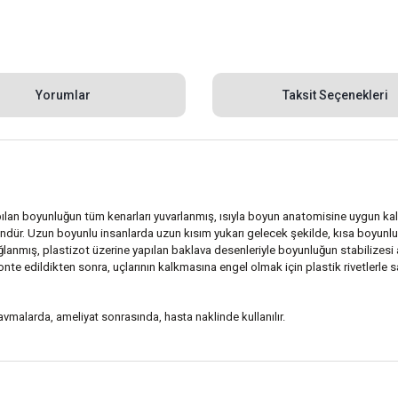
Yorumlar
Taksit Seçenekleri
ılan boyunluğun tüm kenarları yuvarlanmış, ısıyla boyun anatomisine uygun kalıpl
dür. Uzun boyunlu insanlarda uzun kısım yukarı gelecek şekilde, kısa boyunlu ki
ğlanmış, plastizot üzerine yapılan baklava desenleriyle boyunluğun stabilizesi ar
monte edildikten sonra, uçlarının kalkmasına engel olmak için plastik rivetlerle 
avmalarda, ameliyat sonrasında, hasta naklinde kullanılır.