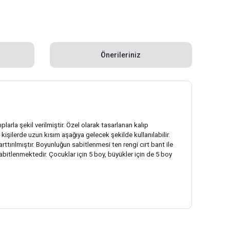
Önerileriniz
arla şekil verilmiştir. Özel olarak tasarlanan kalıp
şilerde uzun kısım aşağıya gelecek şekilde kullanılabilir.
ttırılmıştır. Boyunluğun sabitlenmesi ten rengi cırt bant ile
sabitlenmektedir. Çocuklar için 5 boy, büyükler için de 5 boy