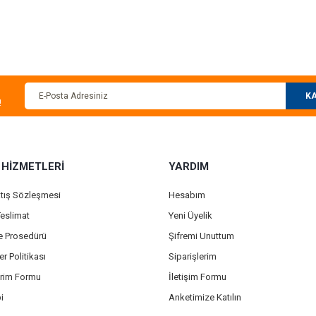
 konularda yetersiz gördüğünüz noktaları öneri formunu kullanarak tarafımıza ilet
Bu ürüne ilk yorumu siz yapın!
Yorum Yaz
KA
!
 HİZMETLERİ
YARDIM
atış Sözleşmesi
Hesabım
eslimat
Yeni Üyelik
Gönder
de Prosedürü
Şifremi Unuttum
er Politikası
Siparişlerim
irim Formu
İletişim Formu
i
Anketimize Katılın