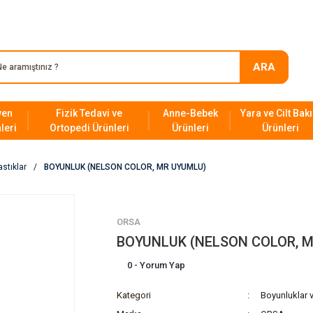
SAĞLIK SEKTÖRÜNDEKİ 23. YILIMIZ!
ARA
yen
Fizik Tedavi ve
Anne-Bebek
Yara ve Cilt Bak
leri
Ortopedi Ürünleri
Ürünleri
Ürünleri
stıklar
BOYUNLUK (NELSON COLOR, MR UYUMLU)
ORSA
BOYUNLUK (NELSON COLOR, 
0 - Yorum Yap
Kategori
Boyunluklar v