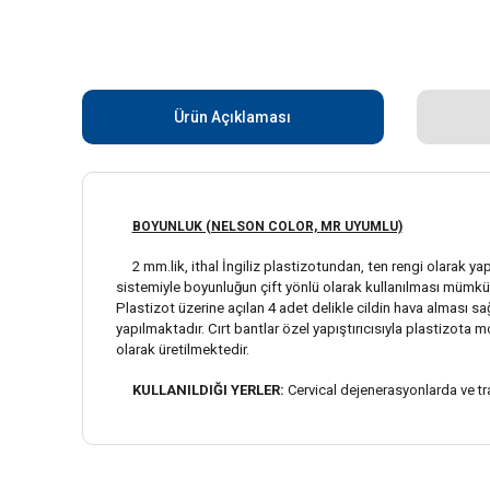
Ürün Açıklaması
BOYUNLUK (NELSON COLOR, MR UYUMLU)
2 mm.lik, ithal İngiliz plastizotundan, ten rengi olarak yap
sistemiyle boyunluğun çift yönlü olarak kullanılması mümkün
Plastizot üzerine açılan 4 adet delikle cildin hava alması sa
yapılmaktadır. Cırt bantlar özel yapıştırıcısıyla plastizota 
olarak üretilmektedir.
KULLANILDIĞI YERLER:
Cervical dejenerasyonlarda ve tr