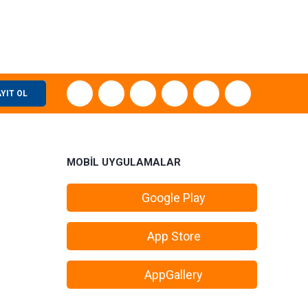
ebilirsiniz.
YIT OL
MOBİL UYGULAMALAR
Google Play
App Store
AppGallery