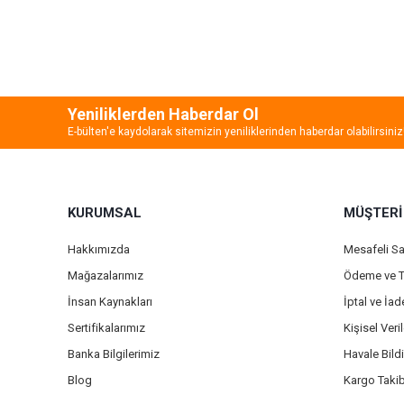
Bu ürünün fiyat bilgisi, resim, ürün açıklamalarında ve diğer
Görüş ve önerileriniz için teşekkür ederiz.
Ürün resmi kalitesiz, bozuk veya görüntülenemiyor.
Ürün açıklamasında eksik bilgiler bulunuyor.
Yeniliklerden Haberdar Ol
Ürün bilgilerinde hatalar bulunuyor.
E-bülten'e kaydolarak sitemizin yeniliklerinden haberdar olabilirsiniz
Ürün fiyatı diğer sitelerden daha pahalı.
Bu ürüne benzer farklı alternatifler olmalı.
KURUMSAL
MÜŞTERİ
Hakkımızda
Mesafeli S
Mağazalarımız
Ödeme ve T
İnsan Kaynakları
İptal ve İa
Sertifikalarımız
Kişisel Veril
Banka Bilgilerimiz
Havale Bild
Blog
Kargo Takib