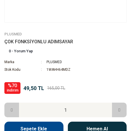
PLUSMED
ÇOK FONKSİYONLU ADIMSAYAR
0 - Yorum Yap
Marka
PLUSMED
Stok Kodu
1WAHH64MDZ
%70
49,50 TL
165,00 TL
indirim
Sepete Ekle
Hemen Al