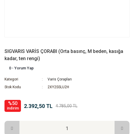
SIGVARIS VARİS ÇORABI (Orta basınç, M beden, kasığa
kadar, ten rengi)
0 - Yorum Yap
Kategori
Varis Çorapları
Stok Kodu
2XY2SSLU2H
%50
2.392,50 TL
4.785,00 TL
indirim