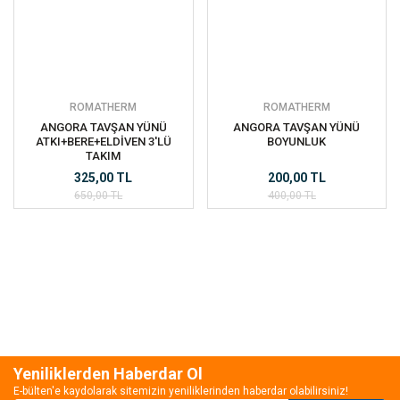
ROMATHERM
ROMATHERM
ANGORA TAVŞAN YÜNÜ
ANGORA TAVŞAN YÜNÜ
ATKI+BERE+ELDİVEN 3'LÜ
BOYUNLUK
TAKIM
325,00 TL
200,00 TL
650,00 TL
400,00 TL
Yeniliklerden Haberdar Ol
E-bülten'e kaydolarak sitemizin yeniliklerinden haberdar olabilirsiniz!